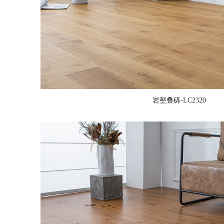
岩壑叠砾-LC2320