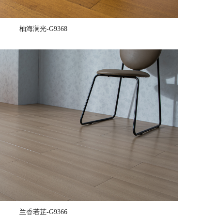
柚海澜光-G9368
兰香若芷-G9366