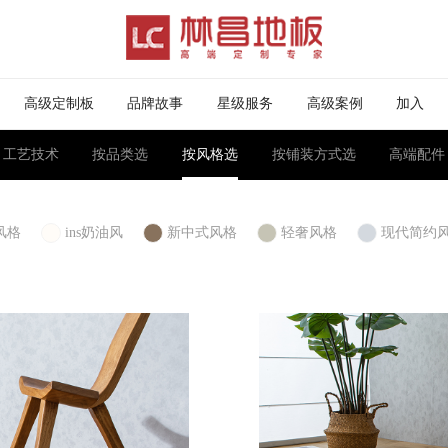
高级定制板
品牌故事
星级服务
高级案例
加入
工艺技术
按品类选
按风格选
按铺装方式选
高端配件
风格
ins奶油风
新中式风格
轻奢风格
现代简约