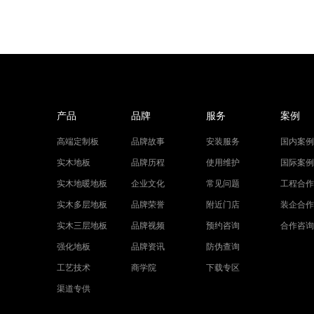
产品
品牌
服务
案例
高端定制板
品牌故事
安装服务
国内案例
实木地板
品牌历程
使用维护
国际案例
实木地暖地板
企业文化
常见问题
工程合作
实木多层地板
品牌荣誉
附近门店
装企合作
实木三层地板
品牌视频
预约咨询
合作咨询
强化地板
品牌资讯
防伪查询
工艺技术
商学院
下载专区
渠道专供