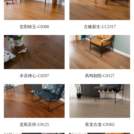
玄阳铸玉-G9300
古橡新生-LC2317
木语禅心-G9297
凤鸣朝阳-G9127
龙凤呈祥-G9125
茶龙古道-G9365