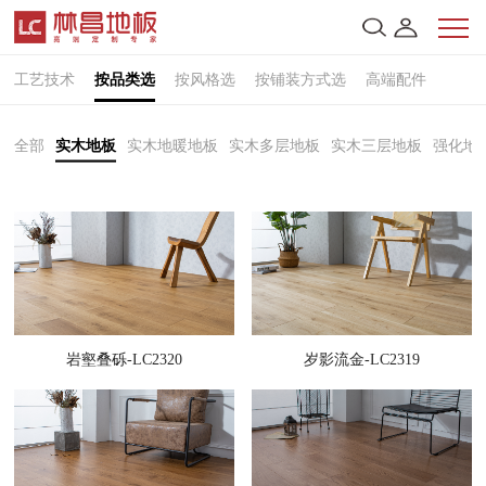
工艺技术
按品类选
按风格选
按铺装方式选
高端配件
全部
实木地板
实木地暖地板
实木多层地板
实木三层地板
强化地
岩壑叠砾-LC2320
岁影流金-LC2319