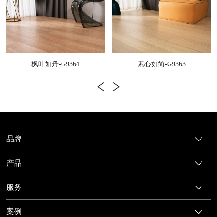
枫叶如丹-G9364
素心如简-G9363
品牌
产品
服务
案例