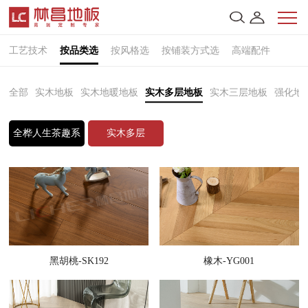
工艺技术
按品类选
按风格选
按铺装方式选
高端配件
全部
实木地板
实木地暖地板
实木多层地板
实木三层地板
强化地
全桦人生茶趣系
实木多层
列
黑胡桃-SK192
橡木-YG001