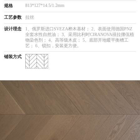
813*127*14.5/1.2mm
规格
工艺参数
拉丝
设计理念
1、俄罗斯进口SVEZA桦木基材； 2、表面使用德国PNZ
全套水性自然油； 3、采用比利时CIRANOVA禧拉挪佤植
物染色剂； 4、高等级木皮； 5、底部开地暖平衡槽工
艺； 6、锁扣，安装更方便。
铺装方式