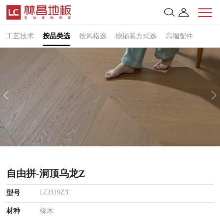
工艺技术
按品类选
按风格选
按铺装方式选
高端配件
自由拼-洞顶乌龙Z
LCH19Z3
型号
材种
橡木