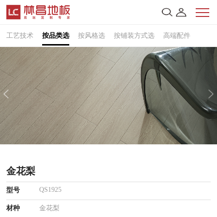
工艺技术
按品类选
按风格选
按铺装方式选
高端配件
金花梨
QS1925
型号
材种
金花梨