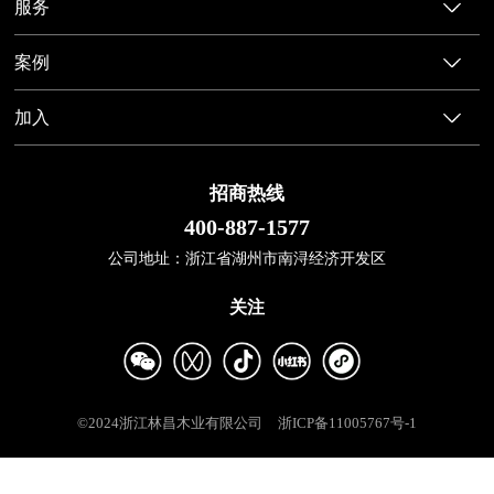
服务
案例
加入
招商热线
400-887-1577
公司地址：浙江省湖州市南浔经济开发区
关注
©2024浙江林昌木业有限公司
浙ICP备11005767号-1